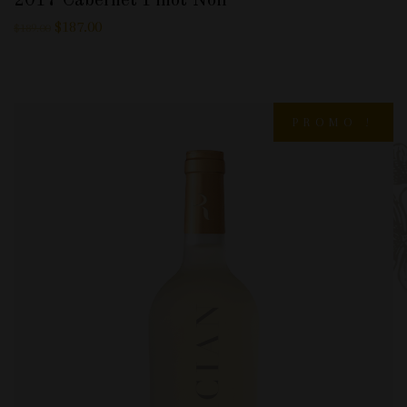
2017 Cabernet Pinot Noir
$
187.00
$
189.00
PROMO !